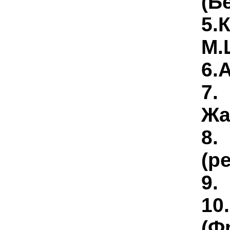
(
Б
5.
М.
6.
7.
Жа
8.
(
р
9.
10.
(Ф