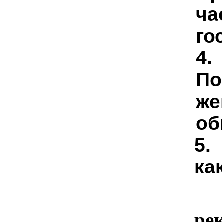
ча
го
4.
По
же
об
5.
ка
ре