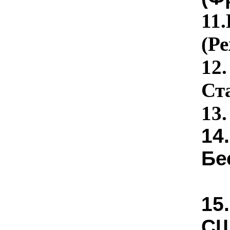
11.
(Ре
12
Ст
13
14
Бе
15
СШ