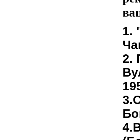
ва
1.
Ча
2.
Ву
195
3.
Бо
4.