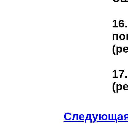
16
по
(р
17
(р
Следующа