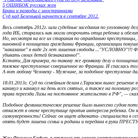
5 ОШИБОК русских жен
Браки и разводы с иностранцами
Суд над Беленькой начнется в сентябре 2012.
Весь сентябрь 2012г. шли судебные заседания по уголовному д
года ИБ, старались как могли опорочить отца ребенка и обели
Но, несмотря на все их старания по оправданию преступницы, 
виновной в похищении гражданки Франции, организации покуш
"наказание" в виде 2х лет лишения свободы ..."УСЛОВНО"!!! 
убивать своих детей безнаказанно!".
Кстати, Для примера, по такому же громкому делу о похищении
тяжкое преступление совершенное во Франции. И спаслась тол
А вот любому Человеку - Мужчине, за подобное престуление д
18.01.2013г. Суд по семейным делам г.Тараскон вынес решение 
каникул и каникул на день всех святых, а также на половину 
права переезда Лизы на постоянное жительство в РФ", — ска
Подобное феминистическое решение было вынесено судом потом
откажет в опеке преступнице против интересов ребенка. Он не
самоуверенность! Сейчас он ищет адвоката- специалиста в 
опять будет лишена семьи и родины и передана в руки ПРЕ