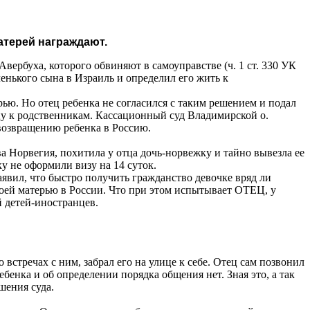
матерей награждают.
вербуха, которого обвиняют в самоуправстве (ч. 1 ст. 330 УК
енького сына в Израиль и определил его жить к
рью. Но отец ребенка не согласился с таким решением и подал
цу к родственникам. Кассационный суд Владимирской о.
возвращению ребенка в Россию.
 Норвегия, похитила у отца дочь-норвежку и тайно вывезла ее
у не оформили визу на 14 суток.
явил, что быстро получить гражданство девочке вряд ли
воей матерью в России. Что при этом испытывает ОТЕЦ, у
й детей-иностранцев.
 встречах с ним, забрал его на улице к себе. Отец сам позвонил
бенка и об определении порядка общения нет. Зная это, а так
шения суда.