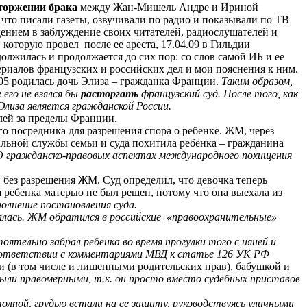
торжении брака
между Жан-Мишель Андре и Ириной
 что писали газеты, озвучивали по радио и показывали по ТВ
дением в заблуждение своих читателей, радиослушателей и
, которую провел
после ее ареста, 17.04.09 в Гильдии
лжилась и продолжается до сих пор: со слов самой ИБ и ее
атериалов французских и российских дел и мои пояснения к ним.
.05 родилась дочь
Элиза
– гражданка Франции.
Таким образом,
его не взялся бы
расторгать
французский суд. После того, как
Элиза
является гражданской России.
елей за пределы Франции.
го посредника для разрешения спора о ребенке. ЖМ, через
иальной службы семьи и суда похитила ребенка – гражданина
О гражданско-правовых аспектах международного похищения
и без разрешения ЖМ. Суд определил, что девочка теперь
 ребенка матерью не был решен, потому что она выехала из
полнение постановления суда.
лась. ЖМ обратился в российские
«правоохранительные»
тельно забрал ребенка во время прогулки того с няней и
соответствии с комментариями М
ВД к ст
атье 126 УК РФ
ми (в том числе и лишенными родительских прав), бабушкой и
были правомерными, т.к. он просто вместо судебных приставов
олпой, грудью встали на ее защиту, руководствуясь уличными