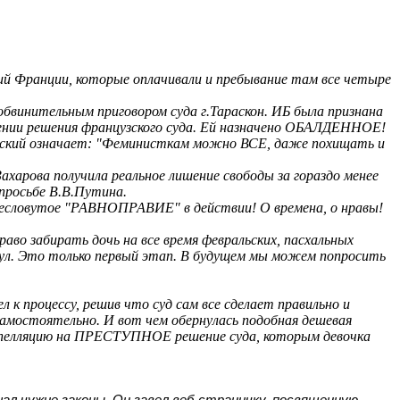
аций Франции, которые оплачивали и пребывание там все четыре
 обвинительным приговором суда г.Тараскон. ИБ была признана
ении решения французского суда. Ей назначено ОБАЛДЕННОЕ!
русский означает: "Феминисткам можно ВСЕ, даже похищать и
ахарова получила реальное лишение свободы за гораздо менее
просьбе В.В.Путина.
пресловутое "РАВНОПРАВИЕ" в действии! О времена, о нравы!
раво забирать дочь на все время февральских, пасхальных
икул. Это только первый этап. В будущем мы можем попросить
к процессу, решив что суд сам все сделает правильно и
самостоятельно. И вот чем обернулась подобная дешевая
 апелляцию на ПРЕСТУПНОЕ решение суда, которым девочка