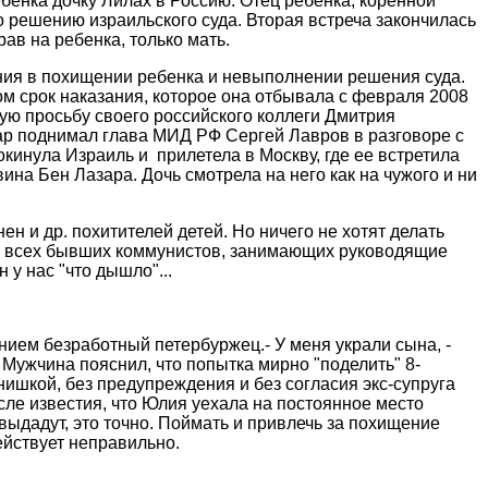
ебенка дочку
Лилах
в Россию.
Отец ребенка, коренной
о решению израильского суда. Вторая встреча закончилась
рав на ребенка, только мать.
ния в похищении ребенка и невыполнении решения суда.
м срок наказания, которое она отбывала с февраля 2008
ю просьбу своего российского коллеги Дмитрия
ар
поднимал глава МИД РФ Сергей Лавров в разговоре с
кинула Израиль и
прилетела в Москву, где ее встретила
ввина Бен
Лазара
. Дочь смотрела на него как на чужого и ни
нен
и др. похитителей детей. Но ничего не хотят
делать
тов всех бывших коммунистов, занимающих руководящие
 у нас "что дышло"...
нием безработный петербуржец.- У меня украли сына, -
Мужчина пояснил, что попытка мирно "поделить" 8-
нишкой, без предупреждения и без согласия
экс-супруга
ле известия, что Юлия уехала на постоянное место
выдадут, это точно. Поймать и привлечь за похищение
действует неправильно.