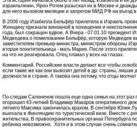
Эта история началась около 8 лет назад.
Изабелла и ее д
израильтянин,
Ярон
Ротем
разыскал их в Москве и дважды
для него вызовом милиции и запретом МИД РФ на въе
зд в
В 2006 году Изабелла
Бельфёр
прилетела в Израиль пров
Женщину признали виновной в похищении и неисполнении 
года, был сокращен вдвое. А
В
чера - 07.01.10 президент И
Медведева о помиловании
Бельфёр
, которую Медведев в
заместителем премьер-министра, министром обороны Из
вторая похитительница - мать Мария. После этого прилет
на что не реагировала. Отец плакал у всех на глазах.
Комментарий. Российские власти делают все чтобы освоб
если такие же как они вывозят детей в др. страны, лиша
должности в стране. А такова она потому, что отцы молчат 
По следам
Салоненов
пошла еще одна семья на этот раз 
огорошил 43-летний Владимир Макаров оперативного дежур
летнего Максима закончилась крахом. В сентябре Юлия Л
выехала в Финляндию по туристической визе. Вместе с р
жительства. В правоохранительных органах Петербурга пок
ребенка невозможно.
Хотя и в этом случае очень сомните