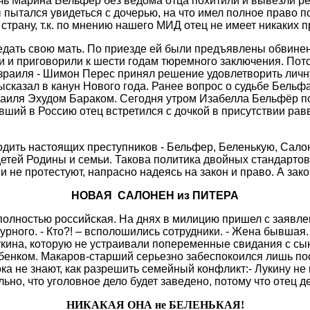
очь Марина
Бельфер
без ведома отца похитили и вывезли р
 пытался увидеться с дочерью, на что имел полное право п
 стр
ану, т.к. по мнению нашего МИД отец не имеет никаких п
едать свою мать. По приезде ей были предъявлены обвине
и приговорили к шести годам тюремного заключения. Пото
зраиля -
Шимон
Перес принял решение удовлетворить личну
ысказал в канун Нового года. Ранее вопрос о судьбе
Бельф
раиля
Эхудом
Бараком. Сегодня утром Изабелла
Бельфёр
по
евший в Россию отец встретился с дочкой в присутствии ра
одить настоящих преступников -
Бельфер
, Беленькую,
Сало
я детей Родины и семьи. Такова политика двойных стандар
и не протестуют, напрасно надеясь на закон и право. А закон
НОВАЯ
САЛОНЕН из ПИТЕРА
полностью российская. На днях в милицию пришел с заявле
ного. - Кто?! – всполошились сотрудники. - Жена бывшая. 
укина, которую не устраивали попеременные свидания с сы
ебенком.
Макаров-старший
серьезно забеспокоился лишь пос
а не знают, как разрешить семейный конфликт:- Лукину не 
льно, что уголовное дело будет заведено, потому что отец 
НИКАКАЯ ОНА не БЕЛЕНЬКАЯ!