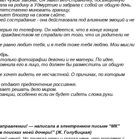
шал чужие законы. Он завел
веб-страничку
, посвященную
хала на родину в Удмуртию и забрала с собой их общую дочь,
репятственно миновать границу.
 пишет
блоггер
на
своем сайте.
ей сострадание - она действовала под влиянием эмоций и не
очерью по телефону. Он надеется,
что
в конце концов
ым гражданством не страдали
от того, что
их родители не
се равно любит тебя, и я тебя тоже тебя люблю. Мои мысли
брь.
 только фотографии девочки и ее матери. По идее,
мнила его в лицо, то должен бы разместить их общую
е хочет видеть ее несчастной. О причинах, по которым
 отдают предпочтение россиянке.
ывает решать дело миром.
ранции, особенно если он будет
сидеть
сложа руки.
 направлении! — написала в электронном письме “МК”
 поисках моей дочери!” (Ж. Голубицкая)
оей няней. Но приехал отец и сказал няне, что погуляет с