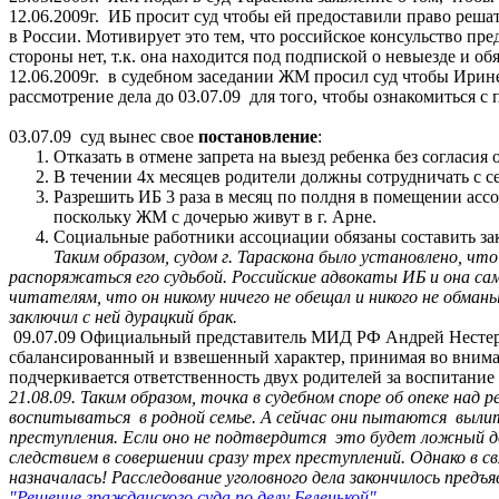
12.06.2009г.
ИБ просит
суд
чтобы ей предоставили право решат
в России. Мотивирует это тем, что российское консульство пре
стороны нет, т.к. она находится под подпиской о невыезде и 
12.06.2009г.
в судебном заседании ЖМ просил
суд
чтобы Ирине 
рассмотрение дела до 03.07.09
для того, чтобы ознакомиться с
03.07.09
суд вынес свое
постановление
:
Отказать в отмене запрета на выезд ребенка без согласия 
В течени
и
4х месяцев родители должны сотрудничать с с
Разрешить ИБ 3 раза в месяц
по
полдня
в помещении ассоц
поскольку ЖМ с дочерью живут
в
г.
Арне
.
Социальные работники ассоциации обязаны составить закл
Таким образом, судом г. Тараскона было установлено, чт
распоряжаться его судьбой. Российские адвокаты ИБ и она 
читателям, что он никому ничего не обещал и никого не обман
заключил с ней
дурацкий
брак.
09.07.09 Официальный представитель МИД РФ Андрей Нестерен
сбалансированный и взвешенный характер, принимая во вним
подчеркивается ответственность двух родителей за воспитание
21.08.09.
Таким образом, точка в судебном споре об опеке над
воспитываться
в родной семье. А сейчас они пытаются
вылит
преступления. Если оно не подтвердится
это будет ложный д
следствием в совершении сразу трех преступлений. Однако в св
назначалась! Расследование уголовного дела закончилось предъя
"Решение гражданского суда по делу Беленькой"