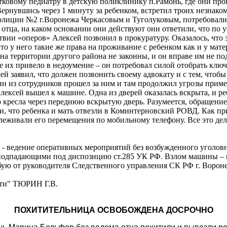
частковому педиатру в детскую поликлинику п.Рамонь, где они п
Вернувшись через 1 минуту за ребенком, встретил троих незнако
лиции №2 г.Воронежа Черкасовым и Туголуковым, потребовали о
отца, на каком основании они действуют они ответили, что по
ии «оперов» Алексей позвонил в прокуратуру. Оказалось, что з
то у него такие же права на проживание с ребенком как и у мате
е на территории другого района не законны, и он вправе им не п
их привело в недоумение – он потребовал силой отобрать ключи 
ксей заявил, что должен позвонить своему адвокату и с тем, чт
Один из сотрудников прошел за ним и там продолжил угрозы прим
ексей вышел к машине. Одна из дверей оказалась вскрыта, и ре
 кресла через переднюю вскрытую дверь. Разумеется, обращение
ли, что ребенка и мать отвезли в Коминтерновский РОВД. Как пр
леживали его перемещения по мобильному телефону. Все это дел
х - ведение оперативных мероприятий без возбужденного уголов
одпадающими под диспозицию ст.285 УК РФ. Взлом машины – п
ебую от руководителя Следственного управления СК РФ г. Ворон
ети" ТЮРИН Г.В.
ПОХИТИТЕЛЬНИЦА ОСВОБОЖДЕНА ДОСРОЧНО