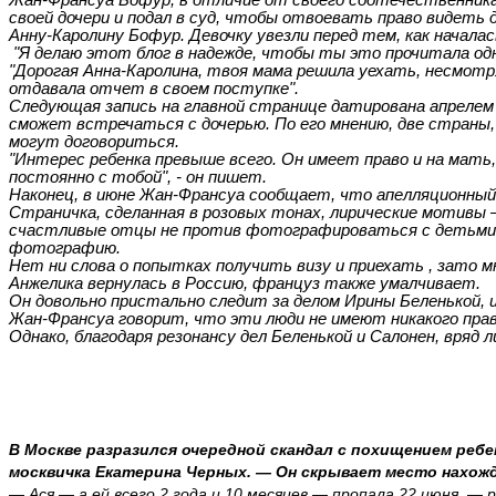
Жан-Франсуа
Бофур
, в отличие от своего соотечественник
своей дочери и подал в суд, чтобы отвоевать право видеть 
Анну-Каролину
Бофур
. Девочку увезли перед тем, как начал
"Я делаю этот
блог
в надежде, чтобы ты это прочитала одна
"Дорогая Анна-Каролина, твоя мама решила уехать, несмотря
отдавала отчет в своем поступке".
Следующая запись на главной странице датирована апрелем 
сможет встречаться с дочерью. По его мнению, две страны
могут договориться.
"Интерес ребенка превыше всего. Он имеет право и на мать
постоянно с тобой", - он пишет.
Наконец, в июне Жан-Франсуа сообщает, что апелляционный
Страничка, сделанная в розовых тонах, лирические мотивы 
счастливые отцы не
против
фотографироваться с детьми, 
фотографию.
Нет ни слова о попытках получить визу и приехать
,
зато мн
Анжелика
вернулась в Россию, француз также умалчивает.
Он довольно пристально следит за делом Ирины Беленькой,
Жан-Франсуа говорит, что эти люди не имеют никакого прав
Однако, благодаря резонансу дел Беленькой и Салонен, вряд
В Москве разразился очередной скандал с похищением ребе
москвичка Екатерина Черных. — Он скрывает место нахожден
— Ася — а ей всего 2 года и 10 месяцев — пропала 22 июня, 