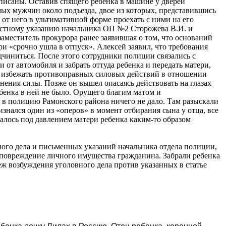
рописаны. Оставив спящего ребенка в машине у дверей
мых мужчин около подъезда, двое из которых, представившись
т него в ультимативной форме проехать с ними на его
 устному указанию начальника ОП №2 Сторожева В.И. и
аместитель прокурора ранее заявившая о том, что оснований
ри «срочно ушла в отпуск». Алексей заявил, что требования
одчиниться. После этого сотрудники полиции связались с
от автомобиля и забрать оттуда ребенка и передать матери,
обы избежать противоправных силовых действий в отношении
енения силы. Позже он вышел опасаясь действовать на глазах
бенка в ней не было. Орущего благим матом и
 в полицию Рамонского района ничего не дало. Там разыскали
изнался один из «оперов» в момент отбирания сына у отца, все
алось под давлением матери ребенка каким-то образом
ного дела и письменных указаний начальника отдела полиции,
овреждение личного имущества гражданина. Забрали ребенка
еж возбуждения уголовного дела против указанных в статье