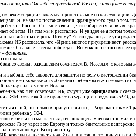
зкам о том, что
Элиза
была гражданкой России, и что у нее есть 
8, по рекомендации знакомых, пришла ко мне на консультацию. До
лещами. Я, не зная о постановлении
французского суда о том, чт
ебенка в России. Она мне заявила, что собирается вновь выкраст
нает об этом. На том мы и расстались. И увидел ее я потом тольк
но на свой страх и риск. Почему? Ее соседка по даче утверждает
комая ИБ рассказала, что «Ирина многое приукрашивает, рассказ
промисс. Она хочет всегда побеждать. Возможно от этого все ее 
 – феминизм.
о ею плана.
 брак
со своим гражданским сожителем В. Исаевым, с которым ж
 и выбрать себе адвоката для защиты по делу о расторжении бр
становить ей возможность общения с ребенком и житье вместе с н
й паспорт на фамилию Исаева.
ебенка, как я ей советовал, ИБ, будучи уже
официально
Исаевой
ака
с ЖМ, хотя такой же процесс во Франции продолжался! Однако 
етиться с ней, но только в присутствии отца. Разрешает также 1
 жизни ребенка у ЖМ.
око избит, а его малолетняя дочь похищена «неизвестными» и 
провезла Лизу через всю
Европу
и только бдительные венгерские
ана приехавшему в Венгрию отцу.
ИБ разрешили посещать дочь 2 раза в месяц в его присутствии. 