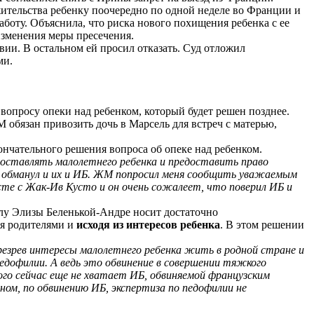
ительства ребенку поочередно по одной неделе во Франции и
аботу. Объяснила, что риска нового похищения ребенка с ее
 изменения меры пресечения.
твии. В
остальном
ей просил отказать. Суд отложил
ми.
вопросу опеки над ребенком, который будет решен позднее.
обязан привозить дочь в Марсель для встреч с матерью,
ончательного решения вопроса об опеке над ребенком.
оставлять малолетнего ребенка и предоставить право
 обманул и их и ИБ. ЖМ попросил меня сообщить уважаемым
сте с
Жак-Ив
Кусто
и он очень сожалеет, что поверил ИБ и
елу
Элизы
Беленькой-Андре носит достаточно
мя родителями и
исходя из интересов ребенка
. В этом решении
презрев интересы малолетнего ребенка жить в родной стране и
едофилии. А ведь это обвинение в совершении тяжкого
го сейчас еще не хватает ИБ, обвиняемой французским
вном, по обвинению ИБ, экспертиза по педофилии не