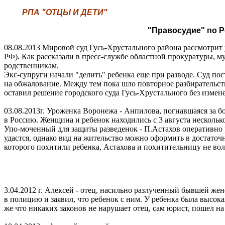
РПА "ОТЦЫ И ДЕТИ"
"Правосудие" по Ро
08.08.2013 Мировой суд Гусь-Хрустального района рассмотрит 
РФ). Как рассказали в пресс-службе областной прокуратуры, м
родственникам.
Экс-супруги начали "делить" ребенка еще при разводе. Суд пос
на обжалование. Между тем пока шло повторное разбирательст
оставил решение городского суда Гусь-Хрустального без изме
03.08.2013г. Уроженка Воронежа - Анпилова, погнавшаяся за 
в Россию. Женщина и ребенок находились с 3 августа несколько
Упо-моченный для защиты разведенок - П.Астахов оперативно р
удастся, однако вид на жительство можно оформить в достаточ
которого похитили ребенка, Астахова и похитительницу не вол
3.04.2012 г. Алексей - отец, насильно разлученный бывшей жено
в полицию и заявил, что ребенок с ним. У ребенка была высока
же что никаких законов не нарушает отец, сам юрист, пошел на