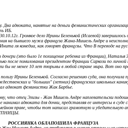
елу. Два адвоката, нанятые на деньги феминистических организ
ть ИБ.
30.10.12г. Громкое дело Ирины Беленькой (Исаевой) завершилось
ения на бывшего мужа француза Жана-Мишель Андре и неисполн
ФИнита ля комедиа, как говорят французы. Что В переводе на 
 дочери (это было 1е похищение ребенка из Франции), Наталья З
ько после помилования президентом Франции Саркози по личной 
али бы не менее 10 лет тюрьмы в любой стране мира. Вот оно 
в пользу Ирины Беленькой. Согласно решению суда, она получила п
рождественских и "больших" (летних) французских школьных кан
зал адвокат феминистки Жак Барбье.
у, что отец Элизы - Жан Мишель Андре наплевательски подошел 
 нанимал адвоката для дочки, представляя ее интересы в суде 
семейном праве, чтобы тот написал грамотную и убедительную
СТУПНИЦЫ.
РОССИЯНКА ОБЛАПОШИЛА ФРАНЦУЗА