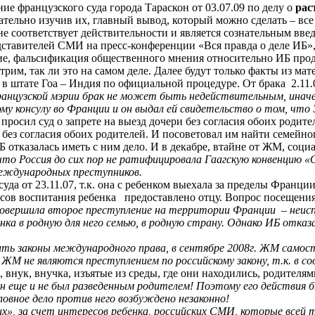
ие французского суда города Тараскон от 03.07.09 по делу о
рас
ательно изучив их, главный вывод, который можно сделать – все
е соответствует действительности и является сознательным вве
редставителей СМИ на пресс-конференции «Вся правда о деле ИБ»
ие, фальсификация общественного мнения относительно ИБ продо
отрим, так ли это на самом деле. Далее будут только факты из м
 в штате
Гоа
– Индия по официальной процедуре. От брака
2.11
нцузской мэрии брак не может быть недействительным, иначе 
ому консулу во Франции и он выдал ей свидетельство о том, что
 просил суд о запрете на выезд дочери без согласия обоих родит
 без согласия обоих родителей. И посоветовал им найти семейно
Б отказалась иметь с ним дело. И в декабре, втайне от ЖМ, соц
что Россия до сих пор не ратифицировала Гаагскую конвенцию «
международных преступников.
да от 23.11.07, т.к. она с ребенком выехала за пределы Франци
сов воспитания ребенка
предоставлено отцу. Вопрос посещения
совершила второе преступление на территории Франции
– неис
ка в родную для него семью, в родную страну.
Однако ИБ отказа
ь законы международного права, в сентябре 2008г. ЖМ самостоя
ЖМ не являются преступлением по российскому закону, т.к. в 
 внук, внучка, изъятые из среды, где они находились, родителя
он еще и не был разведенным родителем! Поэтому его действия 
ловное дело против него возбуждено незаконно!
», за счет интересов ребенка, российских СМИ, которые всей т