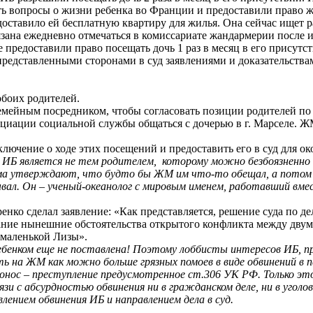
ь вопросы о жизни ребенка во Франции и предоставили право ж
доставило ей бесплатную квартиру для жилья. Она сейчас ищет р
обязана ежедневно отмечаться в комиссариате жандармерии после
предоставили право посещать дочь 1 раз в месяц в его присутс
 представленными сторонами в суд заявлениями и доказательства
обоих родителей.
емейным посредником, чтобы согласовать позиции родителей по 
иации социальной службы общаться с дочерью в г. Марселе. ЖМ 
ючение о ходе этих посещений и предоставить его в суд для ок
о ИБ является не тем родителем,
которому можно безбоязненно 
сама утверждают, что будто бы ЖМ им что-то обещал, а потом
ывал. Он – ученый-океанолог с мировым именем, работавший вме
ко сделал заявление: «Как представляется, решение суда по д
ание нынешние обстоятельства открытого конфликта между дву
 маленькой Лизы».
 ребенком еще не поставлена! Поэтому лоббисты интересов ИБ, 
ь на ЖМ как можно больше грязных помоев в виде обвинений в п
онос –
преступление
предусмотренное ст.306 УК РФ. Только это
язи с абсурдностью обвинения ни в гражданском деле, ни в уголо
влением обвинения ИБ и направлением дела в суд.