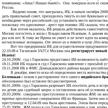
понятиями: «Атас! Наших бьют!».
Они
поверили всем ее ска
России.
Видимо поняв, что заигралась, ИБ, в начале октября 200
дать правильный совет, приходилось тянуть из нее буквально к
необходимо через российский суд установить место жительства р
поскольку это однозначно - арест при поимке. ИБ сказала, что з
Как потом оказалось, ИБ решила действовать самостоятель
Москву погостить и жила с Владиславом Исаевым. А давняя зна
раз или нет. К тому же Ирина не умеет и не хочет идти на ком
несчастливые женщины. От этого их и тянет в чуму 20го века
Вот что предприняла ИБ для осуществления придуманног
22.10.08 в
Таганском
ЗАГСе
Москвы она
регистрирует новый
Исаева!
24.10.2008г.
суд г
.Тараскона предоставил ИБ возможность найти
18.11.2008 ИБ подала в суд г
.Т
араскона заявление с просьбой у
19.11.2008 ИБ в ФМС Домодедовского района выдан российски
В декабре, вместо иска об определении места жительства р
Беленькая
с иском о расторжении того самого
индийского бр
обоснованно был оставлен без рассмотрения.
06.01.2009г. суд г
.Т
араскона разрешает ИБ посетить дочь и встр
по детям дан судебный запрос о составлении акта об условиях
20.03.2009г.
совершено преступление в отношении ЖМ: он жест
третье преступление совершенное ИБ во Франции.
Затем она 
преступницу и 12.04.09 она была арестована.
Элиза
была перед
25.05.2009г.
ЖМ подал в суд Тараскона заявление о том, чтобы 