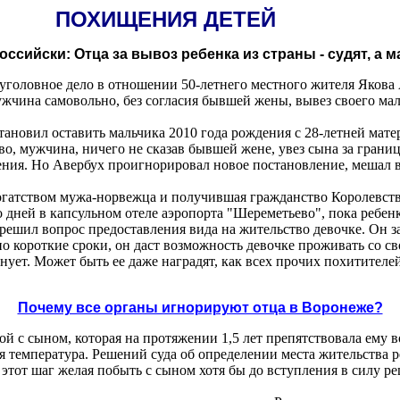
ПОХИЩЕНИЯ ДЕТЕЙ
ссийски: Отца за вывоз ребенка из страны - судят, а 
уголовное дело в отношении 50-летнего местного жителя Якова А
ужчина самовольно, без согласия бывшей жены, вывез своего мал
тановил оставить мальчика 2010 года рождения с 28-летней мате
во, мужчина, ничего не сказав бывшей жене, увез сына за грани
нения. Но Авербух проигнорировал новое постановление, мешал 
богатством мужа-норвежца и получившая гражданство Королевства
 дней в капсульном отеле аэропорта "Шереметьево", пока ребенк
ешил вопрос предоставления вида на жительство девочке. Он за
но короткие сроки, он даст возможность девочке проживать со с
нует. Может быть ее даже наградят, как всех прочих похитителе
Почему все органы игнорируют отца в Воронеже?
й с сыном, которая на протяжении 1,5 лет препятствовала ему во
я температура. Решений суда об определении места жительства ре
 этот шаг желая побыть с сыном хотя бы до вступления в силу ре