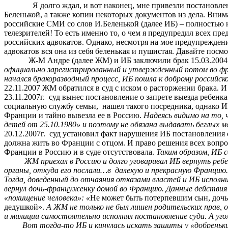
Я долго ждал, и вот наконец, мне привезли постановлен
Беленькой, а также копии некоторых документов из дела. Вним
российские СМИ со слов И.Беленькой (далее ИБ) – полностью н
телезрителей! То есть именно то, о чем я предупредил всех п
российских адвокатов. Однако, несмотря на мое предупрежден
адвокатов вся она из себя беленькая и пушистая. Давайте посм
Ж-М
Андре (далее ЖМ) и ИБ заключили брак 15.03.2004
официально зарегистрированный и утвержденный потом во фра
начался бракоразводный процесс, ИБ пошла к доброму российск
22.11.2007 ЖМ обратился в суд с иском о расторжении брака. И
23.11.2007г.
суд вынес постановление о запрете выезда ребенка
социальную службу семьи,
нашел такого посредника, однако И
Франции и тайно вывезла ее в Россию.
Надеясь видимо на то, 
детей от 25.10.1980» и поэтому не обязана выдавать беглых 
20.12.2007г.
суд установил факт нарушения ИБ постановления су
должна жить во Франции с отцом. И право решения всех вопро
Франции в Россию и в суде отсутствовала.
Таким образом, ИБ 
ЖМ приехал в Россию и долго уговаривал ИБ вернуть ребен
органы, откуда его послали…в
далекую и прекрасную Францию.
Тогда,
доведенный
до отчаяния отказами властей и ИБ исполнит
вернул дочь-француженку домой во Францию. Данные действия 
«похищение человека»: «
Не может быть потерпевшим сын, дочь,
дедушкой».
А ЖМ не только не был лишен родительских прав, 
и милиции самостоятельно исполнял постановление суда. А уго
Вот тогда-то ИБ и кинулась искать защиты у «добреньких