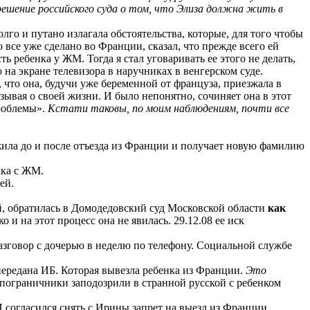
решение российского суда о том, что
Элиза
должна жить в
лго и путано излагала обстоятельства, которые, для того чтобы
о все уже сделано во Франции, сказал,
что
прежде всего ей
ь ребенка у ЖМ. Тогда я стал уговаривать ее этого не делать,
о на экране телевизора в наручниках в венгерском суде.
, что она, будучи уже беременной от француза, приезжала в
ывая о своей жизни. И было непонятно, сочиняет она в этот
проблемы».
Кстати таковы, по моим наблюдениям, почти все
ила до и после отъезда из Франции и получает новую фамилию
ака с ЖМ.
ей.
, обратилась в Домодедовский суд Московской области
как
и на этот процесс она не явилась. 29.12.08 ее иск
 разговор с дочерью в неделю по телефону. Социальной службе
передана ИБ.
Которая
вывезла ребенка из Франции.
Это
 пограничники заподозрили в странной русской с ребенком
И согласился снять с Ирины запрет на выезд из Франции.