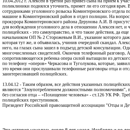
10.04.2012 г. Алексей в третий раз привез сына на прием к у
поликлиники поднялся уточнить, примет ли его сегодня врач. 
сотрудниками уголовного розыска Коминтерновского отдела по
машине в Коминтерновский район в отдел полиции. На вопрос 
прокурора Коминтерновского района Дерунова А.И. В присутств
для возбуждения уголовного дела в отношении Алексея нет, и ч
полицейских - это самоуправство, и что такие действия, да ещ
начальником ОП № 2 Сторожевым В.И., указание которого даже 
которая тут же, и объявилась, учинив очередной скандал. Але
него, на глазах сына зашел в подъезд детской консультации. 
многочисленных свидетелей. Окончив телефонный разговор, Ал
сопротивляющегося ребенка опера силой вытащили из детского
по телефону «оперов» Черкасова и Туголукова, которые, заяви
это время они прослушивали телефонные разговоры отца и отс
заинтересовавшей полицейских.
13.04.12 - Таким образом, все действия указанных полицейски
являются "Злоупотреблением должностными полномочиями", п
без согласия отца – «Похищение человека» - ст.126 УК РФ. Тр
полицейских преступников.
Президент Российской правозащитной ассоциации "Отцы и Д