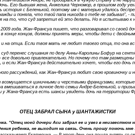
а
Жан-Мишеля
Андре, не пробирался в чужую страну и не нару
дочь. Его бывшая жена,
Анжелика
Черномор
, в прошлом году уе
ась история с Беленькой, поэтому им с матерью удалось бесп
жды и поняла, что твой папа никогда о тебе не забывал", -
 на то, что суд запретил ей это делать. Но я испытываю к н
2009 года. Жан-Франсуа пишет, что разговаривал со своей д
, в конце концов, должны принять меры, чтобы дети с двойн
, и на отца. Если твоя мать не любит твоего отца, то она в
 суд перенес слушания по делу Анны-Каролины
Бофур
на сентя
– все довольно привлекательно. Но почему-то там размещены
и если Жан-Франсуа действительно хочет, чтобы его дочь по
ого рассуждений, как Жан-Франсуа любит свою кровиночку и н
 и возмущается циничными и черствыми французами, которые
а вмешиваться в личное дело семьи Андре-Беленькой, и приз
 ли у Жана-Франсуа есть шансы увидеть дочь на территории Ф
ОТЕЦ ЗАБРАЛ СЫНА у ШАНТАЖИСТКИ
нка. “Отец моей дочери Аси забрал ее и увез в неизвестном
ия ребенка, не выходит на связь. Очень прошу помочь мне в
— рассказывает Екатерина. — В этот день она
пошла
гулять со св